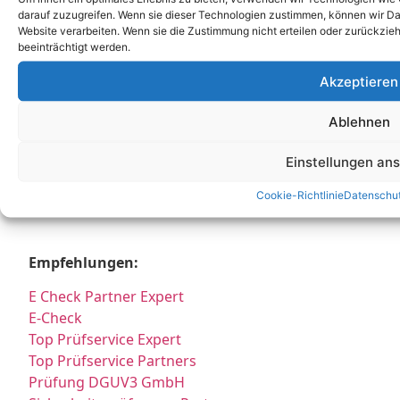
DGUV Prüfung
darauf zuzugreifen. Wenn sie dieser Technologien zustimmen, können wir Dat
DGUV
Website verarbeiten. Wenn sie die Zustimmung nicht erteilen oder zurückz
beeinträchtigt werden.
DGUV V3
Stellenangebot
Akzeptieren
Job
E Service GmbH
Ablehnen
E Check GmbH
E Service Check Expert
Einstellungen an
E Service Check Partners
Cookie-Richtlinie
Datenschu
Empfehlungen:
E Check Partner Expert
E-Check
Top Prüfservice Expert
Top Prüfservice Partners
Prüfung DGUV3 GmbH