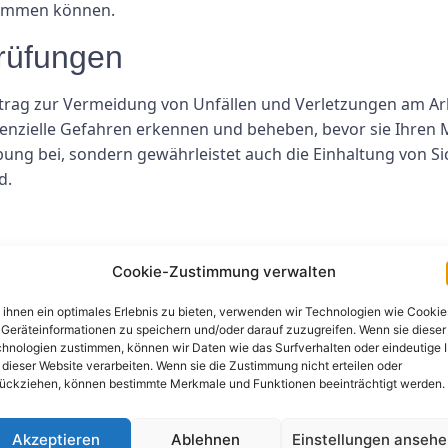
kommen können.
rüfungen
itrag zur Vermeidung von Unfällen und Verletzungen am Ar
nzielle Gefahren erkennen und beheben, bevor sie Ihren Mi
ung bei, sondern gewährleistet auch die Einhaltung von Si
d.
ch Größe und Komplexität Ihres Geschäftsbetriebs variiere
Cookie-Zustimmung verwalten
ge erforderliche Reparaturen oder Wartungsarbeiten sowie
ihnen ein optimales Erlebnis zu bieten, verwenden wir Technologien wie Cookie
se Kosten erheblich erscheinen mögen, sind sie eine lohnen
Geräteinformationen zu speichern und/oder darauf zuzugreifen. Wenn sie dieser
hnologien zustimmen, können wir Daten wie das Surfverhalten oder eindeutige 
 dieser Website verarbeiten. Wenn sie die Zustimmung nicht erteilen oder
ungen
ückziehen, können bestimmte Merkmale und Funktionen beeinträchtigt werden.
gen bietet mehrere Vorteile. Diese Inspektionen können d
Akzeptieren
Ablehnen
Einstellungen anseh