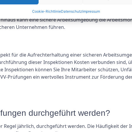
ch das Risiko von Verletzungen und Todesfällen am Arbeits
Cookie-Richtlinie
Datenschutz
Impressum
cherheitsvorschriften entspricht, können Sie auch Bußgelde
hinaus kann eine sichere Arbeitsumgebung die Arbeitsmoral
eicheren Unternehmen führen.
pekt für die Aufrechterhaltung einer sicheren Arbeitsumg
urchführung dieser Inspektionen Kosten verbunden sind, üb
ge Inspektionen können Sie Ihre Mitarbeiter schützen, Unfä
UVV-Prüfungen ein wertvolles Instrument zur Förderung der
rüfungen durchgeführt werden?
r Regel jährlich, durchgeführt werden. Die Häufigkeit der 