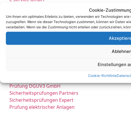
E Check GmbH
Cookie-Zustimmung
E Service Check Expert
Um ihnen ein optimales Erlebnis zu bieten, verwenden wir Technologien wie
E Service Check Partners
zuzugreifen. Wenn sie dieser Technologien zustimmen, können wir Daten wie 
verarbeiten. Wenn sie die Zustimmung nicht erteilen oder zurückziehen, kö
Akzeptier
Empfehlungen:
Ablehne
E Check Partner Expert
Einstellungen 
E-Check
Top Prüfservice Expert
Cookie-Richtlinie
Datensc
Top Prüfservice Partners
Prüfung DGUV3 GmbH
Sicherheitsprüfungen Partners
Sicherheitsprüfungen Expert
Prüfung elektrischer Anlagen