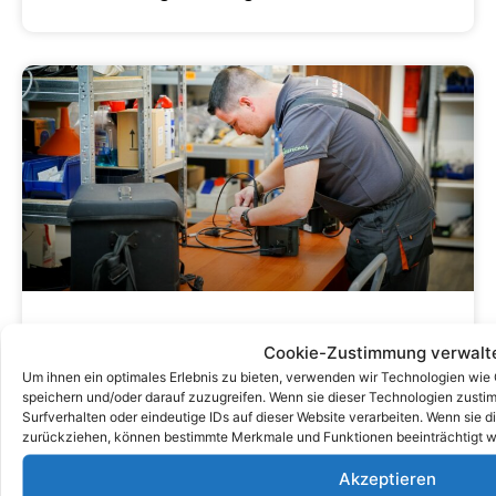
Verständnis Der Kosten Der DGUV
Cookie-Zustimmung verwalt
V3 -Prüfung: Was Sie Wissen
Um ihnen ein optimales Erlebnis zu bieten, verwenden wir Technologien wie
speichern und/oder darauf zuzugreifen. Wenn sie dieser Technologien zust
Müssen
Surfverhalten oder eindeutige IDs auf dieser Website verarbeiten. Wenn sie d
zurückziehen, können bestimmte Merkmale und Funktionen beeinträchtigt w
Akzeptieren