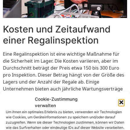
Kosten und Zeitaufwand
einer Regalinspektion
Eine Regalinspektion ist eine wichtige Maßnahme für
die Sicherheit im Lager. Die Kosten variieren, aber im
Durchschnitt beträgt der Preis etwa 150 bis 300 Euro
pro Inspektion. Dieser Betrag hängt von der Größe des
Lagers und der Anzahl der Regale ab. Einige
Unternehmen bieten auch jährliche Wartungsverträge
an, die Rabatte beinhalten. Diese Verträge können die
Cookie-Zustimmung
Kosten reduzieren.
verwalten
Um ihnen ein optimales Erlebnis zu bieten, verwenden wir Technologien
Der Zeitaufwand für eine Inspektion ist ebenfalls
wie Cookies, um Geräteinformationen zu speichern und/oder darauf
variabel. Kleinere Lager können in 2 bis 3 Stunden
zuzugreifen. Wenn sie dieser Technologien zustimmen, können wir Daten
überprüft werden. Größere Einrichtungen benötigen
wie das Surfverhalten oder eindeutige IDs auf dieser Website verarbeiten.