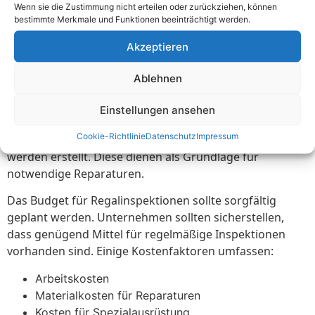
Wenn sie die Zustimmung nicht erteilen oder zurückziehen, können
mehr Zeit, oft bis zu einem ganzen Tag. Die
bestimmte Merkmale und Funktionen beeinträchtigt werden.
Inspektionen sollten gründlich durchgeführt werden,
ohne dabei die Betriebsabläufe zu stören. Vorbereitung
Akzeptieren
und Planung sind hier wichtig.
Ablehnen
Während der Inspektion werden verschiedene
Prüfungen durchgeführt. Dazu gehören Sichtprüfungen
Einstellungen ansehen
und technische Kontrollen. Jeder Teil des Regalsystems
Cookie-Richtlinie
Datenschutz
Impressum
wird überprüft. Listen mit Mängeln und Empfehlungen
werden erstellt. Diese dienen als Grundlage für
notwendige Reparaturen.
Das Budget für Regalinspektionen sollte sorgfältig
geplant werden. Unternehmen sollten sicherstellen,
dass genügend Mittel für regelmäßige Inspektionen
vorhanden sind. Einige Kostenfaktoren umfassen:
Arbeitskosten
Materialkosten für Reparaturen
Kosten für Spezialausrüstung