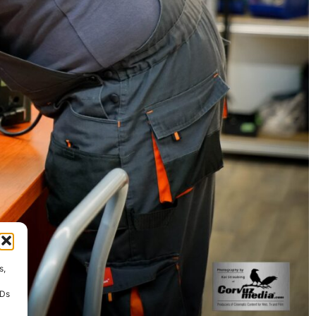
s,
IDs