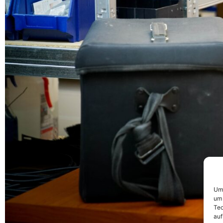
Um 
um 
Tec
auf