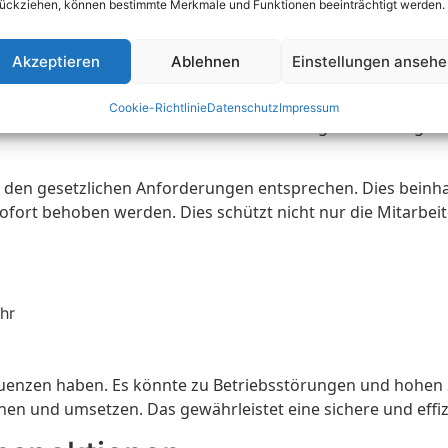
ückziehen, können bestimmte Merkmale und Funktionen beeinträchtigt werden.
 und Regelungen
Akzeptieren
Ablehnen
Einstellungen anseh
forderungen. Diese Vorgaben sollen Unfälle und Schäden ve
Cookie-Richtlinie
Datenschutz
Impressum
 können Unternehmen die Sicherheit ihrer Lagerbereiche gew
e den gesetzlichen Anforderungen entsprechen. Dies beinh
ofort behoben werden. Dies schützt nicht nur die Mitarbei
hr
uenzen haben. Es könnte zu Betriebsstörungen und hohen 
n und umsetzen. Das gewährleistet eine sichere und effiz