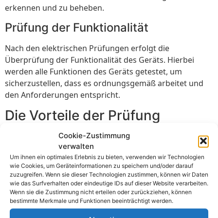
erkennen und zu beheben.
Prüfung der Funktionalität
Nach den elektrischen Prüfungen erfolgt die
Überprüfung der Funktionalität des Geräts. Hierbei
werden alle Funktionen des Geräts getestet, um
sicherzustellen, dass es ordnungsgemäß arbeitet und
den Anforderungen entspricht.
Die Vorteile der Prüfung
ortsveränderlicher elektrischer
Cookie-Zustimmung
Geräte und Betriebsmittel
verwalten
Um ihnen ein optimales Erlebnis zu bieten, verwenden wir Technologien
Essen
wie Cookies, um Geräteinformationen zu speichern und/oder darauf
zuzugreifen. Wenn sie dieser Technologien zustimmen, können wir Daten
wie das Surfverhalten oder eindeutige IDs auf dieser Website verarbeiten.
Die Prüfung ortsveränderlicher elektrischer Geräte und
Wenn sie die Zustimmung nicht erteilen oder zurückziehen, können
Betriebsmittel in Essen bietet eine Vielzahl von Vorteilen
bestimmte Merkmale und Funktionen beeinträchtigt werden.
für Unternehmen und Mitarbeiter gleichermaßen. Hier