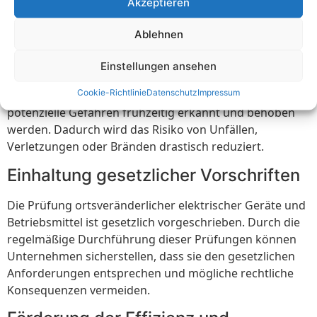
Akzeptieren
sind einige der wichtigsten Vorteile:
Mehr Sicherheit am Arbeitsplatz
Ablehnen
Die regelmäßige Prüfung ortsveränderlicher
Einstellungen ansehen
elektrischer Geräte und Betriebsmittel gewährleistet
Cookie-Richtlinie
Datenschutz
Impressum
eine höhere Sicherheit am Arbeitsplatz, indem
potenzielle Gefahren frühzeitig erkannt und behoben
werden. Dadurch wird das Risiko von Unfällen,
Verletzungen oder Bränden drastisch reduziert.
Einhaltung gesetzlicher Vorschriften
Die Prüfung ortsveränderlicher elektrischer Geräte und
Betriebsmittel ist gesetzlich vorgeschrieben. Durch die
regelmäßige Durchführung dieser Prüfungen können
Unternehmen sicherstellen, dass sie den gesetzlichen
Anforderungen entsprechen und mögliche rechtliche
Konsequenzen vermeiden.