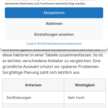
Vorteil. Erreichbarkeit und Reaktionszeit können Sie in
bestimmte Merkmale und Funktionen beeinträchtigt werden.
einem Gespräch klären.
Akzeptieren
Preis-Leistungs-Verhältnis spielt ebenfalls eine große
Rolle. Billig ist nicht immer besser. Qualität hat ihren
Ablehnen
Preis, sollte aber angemessen sein. Ein guter Anbieter
stellt transparente Kostenpläne zur Verfügung. Diese
Einstellungen ansehen
sollten detailliert und versteckten Kosten frei sein.
Cookie-Richtlinie
Datenschutz
Impressum
Um einen guten Überblick zu bekommen, können Sie
diese Faktoren in einer Tabelle zusammenfassen. So ist
es leichter, verschiedene Anbieter zu vergleichen. Eine
gründliche Auswahl schützt vor späteren Problemen.
Sorgfältige Planung zahlt sich letztlich aus.
Kriterium
Wichtigkeit
Zertifizierungen
Sehr hoch