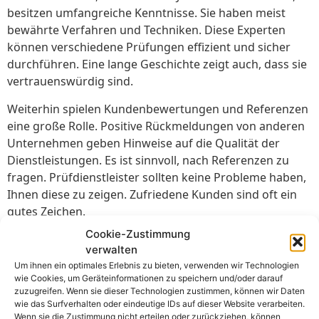
besitzen umfangreiche Kenntnisse. Sie haben meist
bewährte Verfahren und Techniken. Diese Experten
können verschiedene Prüfungen effizient und sicher
durchführen. Eine lange Geschichte zeigt auch, dass sie
vertrauenswürdig sind.
Weiterhin spielen Kundenbewertungen und Referenzen
eine große Rolle. Positive Rückmeldungen von anderen
Unternehmen geben Hinweise auf die Qualität der
Dienstleistungen. Es ist sinnvoll, nach Referenzen zu
fragen. Prüfdienstleister sollten keine Probleme haben,
Ihnen diese zu zeigen. Zufriedene Kunden sind oft ein
gutes Zeichen.
Cookie-Zustimmung
Ein weiterer Aspekt ist die Verfügbarkeit der
verwalten
Dienstleistung. Prüfdienstleister sollten flexibel und
Um ihnen ein optimales Erlebnis zu bieten, verwenden wir Technologien
schnell reagieren können. Dies ist besonders wichtig bei
wie Cookies, um Geräteinformationen zu speichern und/oder darauf
dringenden Prüfungen oder Reparaturen. Ein
zuzugreifen. Wenn sie dieser Technologien zustimmen, können wir Daten
wie das Surfverhalten oder eindeutige IDs auf dieser Website verarbeiten.
Dienstleister mit einem guten Support-Team ist hier von
Wenn sie die Zustimmung nicht erteilen oder zurückziehen, können