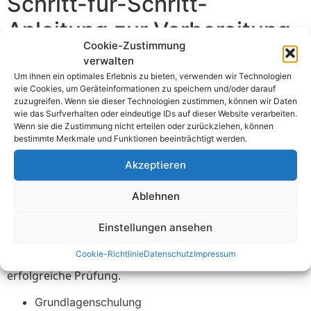
Schritt-für-Schritt-
Anleitung zur Vorbereitung
Cookie-Zustimmung
auf eine VDE
verwalten
Elektroprüfung
Um ihnen ein optimales Erlebnis zu bieten, verwenden wir Technologien
wie Cookies, um Geräteinformationen zu speichern und/oder darauf
zuzugreifen. Wenn sie dieser Technologien zustimmen, können wir Daten
wie das Surfverhalten oder eindeutige IDs auf dieser Website verarbeiten.
Eine VDE Elektroprüfung beginnt mit der sorgfältigen
Wenn sie die Zustimmung nicht erteilen oder zurückziehen, können
Planung. Identifizieren Sie alle Geräte, Anlagen und
bestimmte Merkmale und Funktionen beeinträchtigt werden.
Maschinen, die geprüft werden müssen. Erstellen Sie
Akzeptieren
eine Liste und priorisieren Sie die Prüfungen nach
Dringlichkeit. Dies gibt Ihnen einen klaren Überblick
Ablehnen
und erleichtert die Organisation. Stellen Sie sicher, dass
alle Prüfgeräte verfügbar sind.
Einstellungen ansehen
Der nächste Schritt ist die Schulung des Personals.
Cookie-Richtlinie
Datenschutz
Impressum
Fachkundige Mitarbeiter sind entscheidend für eine
erfolgreiche Prüfung.
Grundlagenschulung