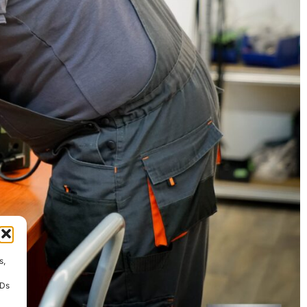
s,
IDs