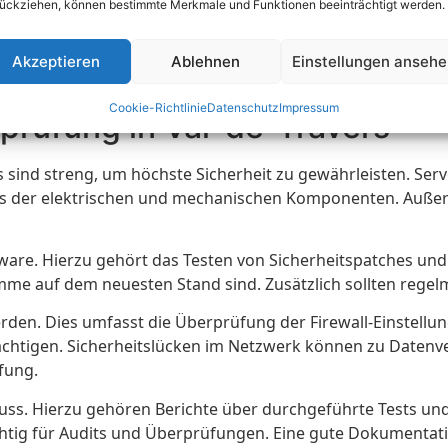
ückziehen, können bestimmte Merkmale und Funktionen beeinträchtigt werden.
Akzeptieren
Ablehnen
Einstellungen anseh
Cookie-Richtlinie
Datenschutz
Impressum
prüfung in Val-de-Travers
s sind streng, um höchste Sicherheit zu gewährleisten. S
sts der elektrischen und mechanischen Komponenten. Außerd
tware. Hierzu gehört das Testen von Sicherheitspatches un
amme auf dem neuesten Stand sind. Zusätzlich sollten regel
den. Dies umfasst die Überprüfung der Firewall-Einstell
chtigen. Sicherheitslücken im Netzwerk können zu Datenver
fung.
uss. Hierzu gehören Berichte über durchgeführte Tests und
chtig für Audits und Überprüfungen. Eine gute Dokumentatio