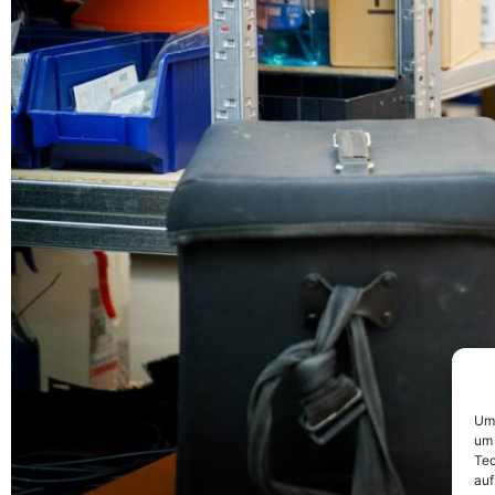
Um 
um 
Tec
auf