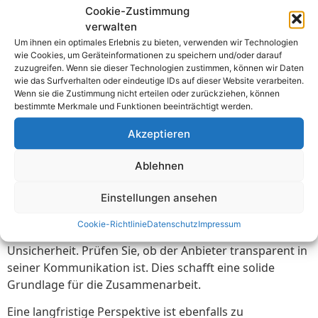
Fragen zur Überprüfung:
Cookie-Zustimmung
verwalten
Verfügt der Anbieter über Erfahrung in Ihrer
Um ihnen ein optimales Erlebnis zu bieten, verwenden wir Technologien
Branche?
wie Cookies, um Geräteinformationen zu speichern und/oder darauf
zuzugreifen. Wenn sie dieser Technologien zustimmen, können wir Daten
Welche Projekte hat der Anbieter zuvor betreut?
wie das Surfverhalten oder eindeutige IDs auf dieser Website verarbeiten.
Gibt es spezielle Zertifikate oder Auszeichnungen?
Wenn sie die Zustimmung nicht erteilen oder zurückziehen, können
Ebenso ist der technische Support entscheidend.
bestimmte Merkmale und Funktionen beeinträchtigt werden.
Probleme können jederzeit auftreten. Deshalb ist ein
Akzeptieren
24/7-Support von Vorteil. Achten Sie darauf, dass der
Anbieter schnelle und kompetente Unterstützung
Ablehnen
bietet. So sind Sie im Notfall gut abgesichert.
Einstellungen ansehen
Vertrauen und Zuverlässigkeit sind ebenfalls wichtige
Kriterien. Ein guter Anbieter hält seine Versprechen und
Cookie-Richtlinie
Datenschutz
Impressum
liefert pünktlich. Verlässlichkeit reduziert Stress und
Unsicherheit. Prüfen Sie, ob der Anbieter transparent in
seiner Kommunikation ist. Dies schafft eine solide
Grundlage für die Zusammenarbeit.
Eine langfristige Perspektive ist ebenfalls zu