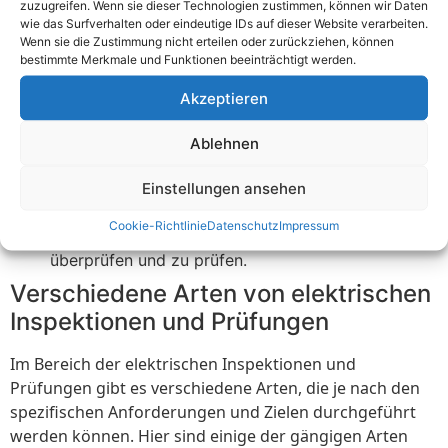
zuzugreifen. Wenn sie dieser Technologien zustimmen, können wir Daten
Qualifikationen der Fachleute, die die Inspektionen
wie das Surfverhalten oder eindeutige IDs auf dieser Website verarbeiten.
Wenn sie die Zustimmung nicht erteilen oder zurückziehen, können
und Prüfungen durchführen werden. Stellen Sie
bestimmte Merkmale und Funktionen beeinträchtigt werden.
sicher, dass sie über das erforderliche Fachwissen
verfügen.
Akzeptieren
Erforschen Sie das Leistungsspektrum: Überprüfen
Sie, ob Elektrokontrolle Lancy die erforderlichen
Ablehnen
Dienstleistungen anbietet, die Ihren Anforderungen
Einstellungen ansehen
entsprechen. Stellen Sie sicher, dass sie über die
erforderlichen Fähigkeiten und Ressourcen
Cookie-Richtlinie
Datenschutz
Impressum
verfügen, um Ihre elektrischen Anlagen effektiv zu
überprüfen und zu prüfen.
Verschiedene Arten von elektrischen
Inspektionen und Prüfungen
Im Bereich der elektrischen Inspektionen und
Prüfungen gibt es verschiedene Arten, die je nach den
spezifischen Anforderungen und Zielen durchgeführt
werden können. Hier sind einige der gängigen Arten