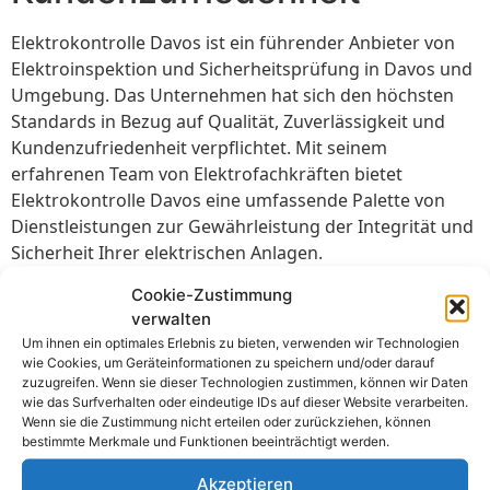
Elektrokontrolle Davos ist ein führender Anbieter von
Elektroinspektion und Sicherheitsprüfung in Davos und
Umgebung. Das Unternehmen hat sich den höchsten
Standards in Bezug auf Qualität, Zuverlässigkeit und
Kundenzufriedenheit verpflichtet. Mit seinem
erfahrenen Team von Elektrofachkräften bietet
Elektrokontrolle Davos eine umfassende Palette von
Dienstleistungen zur Gewährleistung der Integrität und
Sicherheit Ihrer elektrischen Anlagen.
Vorsprung durch Innovation
Cookie-Zustimmung
verwalten
und Technologie
Um ihnen ein optimales Erlebnis zu bieten, verwenden wir Technologien
wie Cookies, um Geräteinformationen zu speichern und/oder darauf
Elektrokontrolle Davos setzt auf Innovation und
zuzugreifen. Wenn sie dieser Technologien zustimmen, können wir Daten
wie das Surfverhalten oder eindeutige IDs auf dieser Website verarbeiten.
modernste Technologie, um die Effizienz und
Wenn sie die Zustimmung nicht erteilen oder zurückziehen, können
Genauigkeit der Inspektion und Prüfung zu maximieren.
bestimmte Merkmale und Funktionen beeinträchtigt werden.
Das Unternehmen investiert kontinuierlich in neue
Akzeptieren
Technologien und Schulungen für seine Mitarbeiter, um