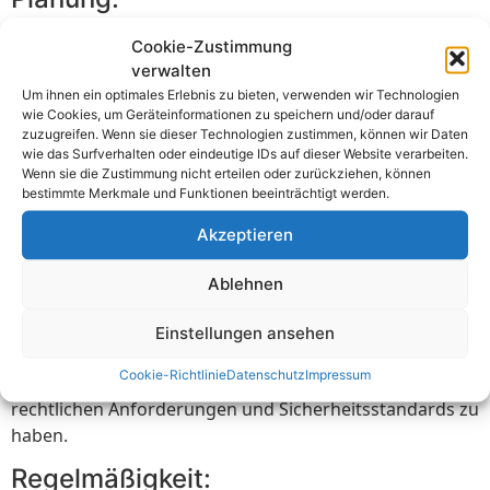
Planen Sie den E-Check im Voraus, um sicherzustellen,
Cookie-Zustimmung
verwalten
dass er zu einem geeigneten Zeitpunkt durchgeführt
Um ihnen ein optimales Erlebnis zu bieten, verwenden wir Technologien
wird und nicht zu unnötigen Unterbrechungen führt.
wie Cookies, um Geräteinformationen zu speichern und/oder darauf
zuzugreifen. Wenn sie dieser Technologien zustimmen, können wir Daten
Zugänglichkeit:
wie das Surfverhalten oder eindeutige IDs auf dieser Website verarbeiten.
Wenn sie die Zustimmung nicht erteilen oder zurückziehen, können
Stellen Sie sicher, dass alle elektrischen Anlagen und
bestimmte Merkmale und Funktionen beeinträchtigt werden.
Geräte zugänglich sind, damit der E-Check effektiv
Akzeptieren
durchgeführt werden kann. Entfernen Sie
gegebenenfalls Hindernisse.
Ablehnen
Dokumentation:
Einstellungen ansehen
Führen Sie eine detaillierte Dokumentation über den E-
Cookie-Richtlinie
Datenschutz
Impressum
Check durch, um den Nachweis für die Einhaltung von
rechtlichen Anforderungen und Sicherheitsstandards zu
haben.
Regelmäßigkeit: