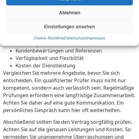
die auf vertrauenswürdigen Quellen basiert. Dies
vereinfacht Ihre Suche erheblich.
Ablehnen
Berücksichtigen Sie folgende Kriterien bei der Auswahl
Einstellungen ansehen
eines Prüfers:
Cookie-Richtlinie
Datenschutz
Impressum
Erfahrung und Qualifikationen
Kundenbewertungen und Referenzen
Verfügbarkeit und Flexibilität
Kosten der Dienstleistung
Vergleichen Sie mehrere Angebote, bevor Sie sich
entscheiden. Ein qualifizierter Prüfer muss nicht nur
kompetent, sondern auch verlässlich sein. Regelmäßige
Prüfungen erfordern eine langfristige Zusammenarbeit.
Achten Sie daher auf eine gute Kommunikation. Ein
persönliches Gespräch kann hier oft weiterhelfen.
Abschließend sollten Sie den Vertrag sorgfältig prüfen.
Achten Sie auf die genauen Leistungen und Kosten. So
vermeiden Sie unangenehme Überraschungen und