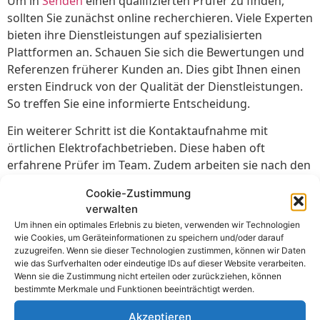
Um in
Senden
einen qualifizierten Prüfer zu finden,
sollten Sie zunächst online recherchieren. Viele Experten
bieten ihre Dienstleistungen auf spezialisierten
Plattformen an. Schauen Sie sich die Bewertungen und
Referenzen früherer Kunden an. Dies gibt Ihnen einen
ersten Eindruck von der Qualität der Dienstleistungen.
So treffen Sie eine informierte Entscheidung.
Ein weiterer Schritt ist die Kontaktaufnahme mit
örtlichen Elektrofachbetrieben. Diese haben oft
erfahrene Prüfer im Team. Zudem arbeiten sie nach den
neuesten Normen und Vorschriften. Fragen Sie direkt
Cookie-Zustimmung
nach Zertifikaten und Qualifikationen. So stellen Sie
verwalten
sicher, dass der Prüfer fachkundig ist.
Um ihnen ein optimales Erlebnis zu bieten, verwenden wir Technologien
wie Cookies, um Geräteinformationen zu speichern und/oder darauf
Auch Branchenverbände und Handwerkskammern
zuzugreifen. Wenn sie dieser Technologien zustimmen, können wir Daten
können hilfreiche Ansprechpartner sein. Sie führen oft
wie das Surfverhalten oder eindeutige IDs auf dieser Website verarbeiten.
Wenn sie die Zustimmung nicht erteilen oder zurückziehen, können
Listen von zertifizierten Prüfern. Ein Anruf bei der
bestimmte Merkmale und Funktionen beeinträchtigt werden.
Handwerkskammer
Senden
kann wertvolle
Informationen liefern. Sie bekommen eine Empfehlung,
Akzeptieren