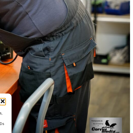
s,
IDs