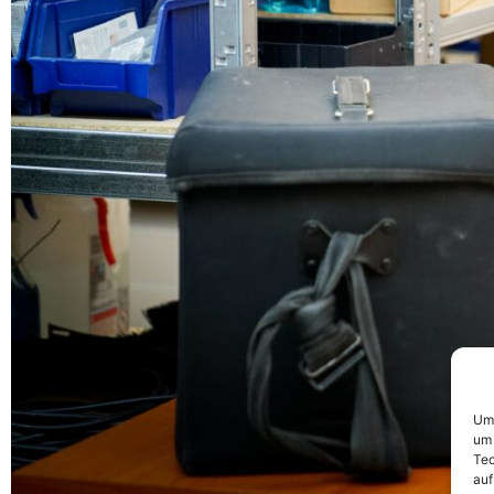
Um 
um 
Tec
auf