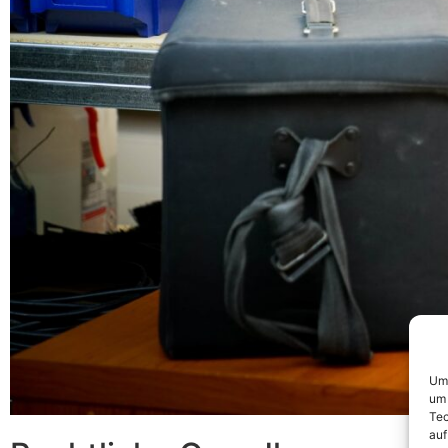
Um 
um 
Tec
auf