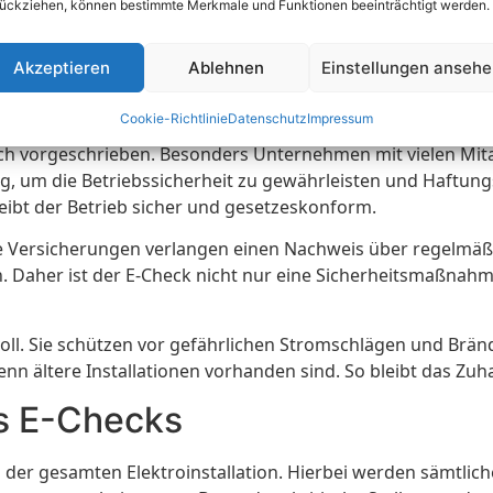
 Normen
ückziehen, können bestimmte Merkmale und Funktionen beeinträchtigt werden.
Grundlagen und Normen, die die Sicherheit von Elektroinsta
Akzeptieren
Ablehnen
Einstellungen anseh
 von elektrischen Anlagen enthält. Diese Norm ist verbindl
cherheit betreffen. Diese Regeln sind wichtig, um Unfälle zu
Cookie-Richtlinie
Datenschutz
Impressum
zlich vorgeschrieben. Besonders Unternehmen mit vielen M
dig, um die Betriebssicherheit zu gewährleisten und Haftun
bt der Betrieb sicher und gesetzeskonform.
ele Versicherungen verlangen einen Nachweis über regelmä
Daher ist der E-Check nicht nur eine Sicherheitsmaßnahme
oll. Sie schützen vor gefährlichen Stromschlägen und Bränd
nn ältere Installationen vorhanden sind. So bleibt das Zuha
s E-Checks
der gesamten Elektroinstallation. Hierbei werden sämtlich