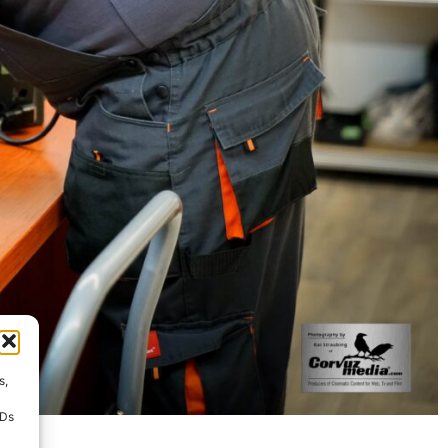
s,
IDs