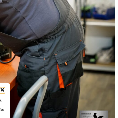
s,
IDs