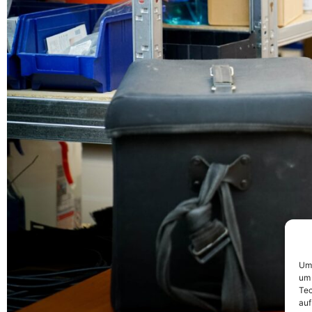
Um 
um 
Tec
auf