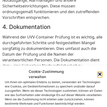
Notausgänge, Alarmanlagen und andere
Sicherheitseinrichtungen. Diese müssen
ordnungsgemäß funktionieren und den zutreffenden
Vorschriften entsprechen.
4. Dokumentation
Während der UVV-Container Prüfung ist es wichtig, alle
durchgeführten Schritte und festgestellten Mängel
sorgfältig zu dokumentieren. Dies umfasst auch die
Datum der Prüfung und die Namen der
verantwortlichen Personen. Die Dokumentation dient
dazu, eine lückenlose Nachverfolgbarkeit zu
gewährleisten und als Nachweis der durchgeführten
Cookie-Zustimmung
verwalten
Prüfungen zu dienen.
Um ihnen ein optimales Erlebnis zu bieten, verwenden wir Technologien
Vorteile der UVV-Container
wie Cookies, um Geräteinformationen zu speichern und/oder darauf
zuzugreifen. Wenn sie dieser Technologien zustimmen, können wir Daten
Prüfung
wie das Surfverhalten oder eindeutige IDs auf dieser Website verarbeiten.
Wenn sie die Zustimmung nicht erteilen oder zurückziehen, können
bestimmte Merkmale und Funktionen beeinträchtigt werden.
Die regelmäßige Durchführung der UVV-Container