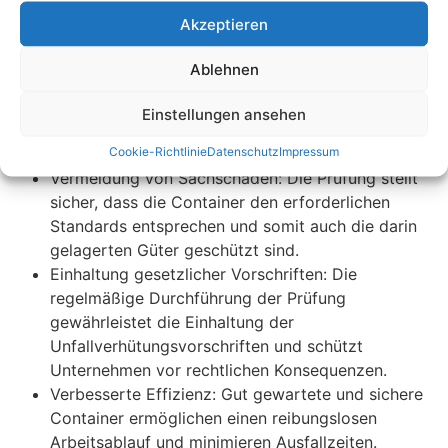
Prüfung bietet eine Vielzahl von Vorteilen für
Akzeptieren
Unternehmen:
Ablehnen
Gesteigerte Sicherheit: Durch die Identifizierung
und Behebung potenzieller Sicherheitsmängel
Einstellungen ansehen
werden Unfälle und Verletzungen am Arbeitsplatz
Cookie-Richtlinie
Datenschutz
Impressum
vermieden.
Vermeidung von Sachschäden: Die Prüfung stellt
sicher, dass die Container den erforderlichen
Standards entsprechen und somit auch die darin
gelagerten Güter geschützt sind.
Einhaltung gesetzlicher Vorschriften: Die
regelmäßige Durchführung der Prüfung
gewährleistet die Einhaltung der
Unfallverhütungsvorschriften und schützt
Unternehmen vor rechtlichen Konsequenzen.
Verbesserte Effizienz: Gut gewartete und sichere
Container ermöglichen einen reibungslosen
Arbeitsablauf und minimieren Ausfallzeiten.