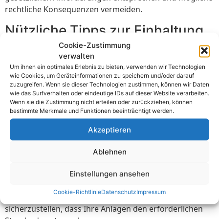
rechtliche Konsequenzen vermeiden.
Nützliche Tipps zur Einhaltung
von Prüffristen elektrischer
Cookie-Zustimmung
verwalten
Anlagen
Um ihnen ein optimales Erlebnis zu bieten, verwenden wir Technologien
wie Cookies, um Geräteinformationen zu speichern und/oder darauf
Um die Einhaltung der Prüffristen elektrischer Anlagen
zuzugreifen. Wenn sie dieser Technologien zustimmen, können wir Daten
wie das Surfverhalten oder eindeutige IDs auf dieser Website verarbeiten.
zu gewährleisten, beachten Sie bitte die folgenden
Wenn sie die Zustimmung nicht erteilen oder zurückziehen, können
Tipps:
bestimmte Merkmale und Funktionen beeinträchtigt werden.
Machen Sie sich mit den
Akzeptieren
gesetzlichen Anforderungen vertraut
Ablehnen
Informieren Sie sich über die spezifischen gesetzlichen
Anforderungen zur Prüfung elektrischer Anlagen in
Einstellungen ansehen
Ihrem Land oder Ihrer Region. Stellen Sie sicher, dass Sie
Cookie-Richtlinie
Datenschutz
Impressum
die neuesten Vorschriften und Normen verstehen, um
sicherzustellen, dass Ihre Anlagen den erforderlichen