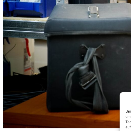
Um 
um 
Tec
auf