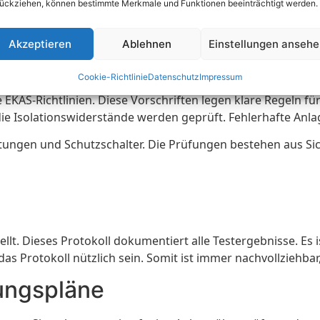
ückziehen, können bestimmte Merkmale und Funktionen beeinträchtigt werden.
 der Schweiz
Akzeptieren
Ablehnen
Einstellungen anseh
rische Anlagen. Diese Vorschriften sind darauf ausgelegt, 
e Prüfungen beinhalten verschiedene Tests und Inspektione
Cookie-Richtlinie
Datenschutz
Impressum
AS-Richtlinien. Diese Vorschriften legen klare Regeln für 
ie Isolationswiderstände werden geprüft. Fehlerhafte Anl
Leitungen und Schutzschalter. Die Prüfungen bestehen aus
lt. Dieses Protokoll dokumentiert alle Testergebnisse. Es i
das Protokoll nützlich sein. Somit ist immer nachvollziehba
ungspläne