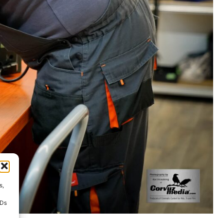
s,
IDs