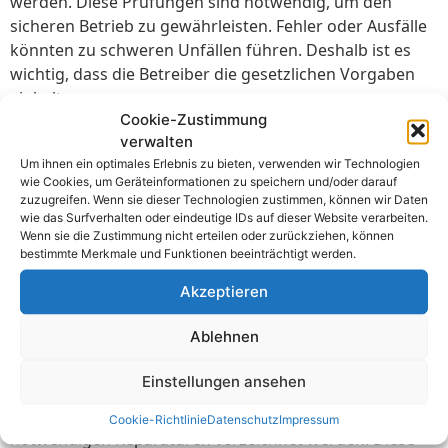
werden. Diese Prüfungen sind notwendig, um den
sicheren Betrieb zu gewährleisten. Fehler oder Ausfälle
könnten zu schweren Unfällen führen. Deshalb ist es
wichtig, dass die Betreiber die gesetzlichen Vorgaben
einhalten.
Cookie-Zustimmung
Die Betreiber müssen sicherstellen, dass nur
verwalten
qualifiziertes Personal die Prüfungen durchführt.
Um ihnen ein optimales Erlebnis zu bieten, verwenden wir Technologien
wie Cookies, um Geräteinformationen zu speichern und/oder darauf
Elektriker und Fachkräfte sind dafür ausgebildet, die
zuzugreifen. Wenn sie dieser Technologien zustimmen, können wir Daten
Anlagen zu inspizieren und zu warten. Dazu gehören
wie das Surfverhalten oder eindeutige IDs auf dieser Website verarbeiten.
auch regelmäßige Schulungen des Personals. Diese
Wenn sie die Zustimmung nicht erteilen oder zurückziehen, können
bestimmte Merkmale und Funktionen beeinträchtigt werden.
Schulungen sind wichtig, um auf dem neuesten Stand
der Technik zu bleiben. So wird gewährleistet, dass die
Akzeptieren
Prüfungen fachgerecht ausgeführt werden.
Ablehnen
Ein weiterer Aspekt der Verantwortung liegt in der
Dokumentation. Jede Prüfung muss genau
Einstellungen ansehen
dokumentiert und archiviert werden. Das bedeutet,
dass alle Inspektionen, Messergebnisse und
Cookie-Richtlinie
Datenschutz
Impressum
notwendigen Reparaturen verzeichnet werden. Diese