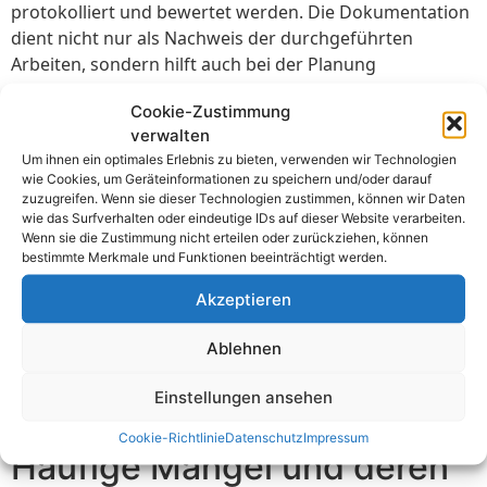
protokolliert und bewertet werden. Die Dokumentation
dient nicht nur als Nachweis der durchgeführten
Arbeiten, sondern hilft auch bei der Planung
zukünftiger Inspektionen und Wartungsarbeiten. Eine
Cookie-Zustimmung
sorgfältige Aufzeichnung aller Prüfschritte sorgt für
verwalten
Transparenz und Nachvollziehbarkeit. Unternehmen
Um ihnen ein optimales Erlebnis zu bieten, verwenden wir Technologien
können so sicherstellen, dass alle gesetzlichen
wie Cookies, um Geräteinformationen zu speichern und/oder darauf
Anforderungen erfüllt werden.
zuzugreifen. Wenn sie dieser Technologien zustimmen, können wir Daten
wie das Surfverhalten oder eindeutige IDs auf dieser Website verarbeiten.
Abschließend wird oft noch eine Bewertung der
Wenn sie die Zustimmung nicht erteilen oder zurückziehen, können
bestimmte Merkmale und Funktionen beeinträchtigt werden.
gesamten Anlage vorgenommen. Hierbei werden die
Ergebnisse aller Prüfungen zusammengeführt und
Akzeptieren
analysiert. Maßnahmen zur Behebung eventueller
Mängel werden festgelegt. Dies ist der letzte Schritt, um
Ablehnen
die Sicherheit und Funktionstüchtigkeit der elektrischen
Anlage zu gewährleisten. Regelmäßige Überprüfungen
Einstellungen ansehen
und präzise Dokumentation sind daher unerlässlich.
Cookie-Richtlinie
Datenschutz
Impressum
Häufige Mängel und deren