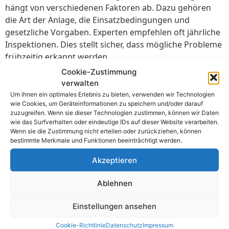
hängt von verschiedenen Faktoren ab. Dazu gehören
die Art der Anlage, die Einsatzbedingungen und
gesetzliche Vorgaben. Experten empfehlen oft jährliche
Inspektionen. Dies stellt sicher, dass mögliche Probleme
frühzeitig erkannt werden.
Cookie-Zustimmung
Die Intervalle für die Prüfungen können je nach Risiko
verwalten
variieren. Hochrisikoanlagen sollten häufiger überprüft
Um ihnen ein optimales Erlebnis zu bieten, verwenden wir Technologien
werden. Niedrigrisikoanlagen können längere Intervalle
wie Cookies, um Geräteinformationen zu speichern und/oder darauf
zwischen den Prüfungen haben. Ein festgelegter
zuzugreifen. Wenn sie dieser Technologien zustimmen, können wir Daten
wie das Surfverhalten oder eindeutige IDs auf dieser Website verarbeiten.
Prüfplan hilft dabei, den Überblick zu behalten.
Wenn sie die Zustimmung nicht erteilen oder zurückziehen, können
bestimmte Merkmale und Funktionen beeinträchtigt werden.
Jährliche Prüfung für normale Anlagen
Halbjährliche Prüfung für Hochrisikoanlagen
Akzeptieren
Zweijährige Prüfung für Niedrigrisikoanlagen
Auch nach besonderen Ereignissen wie Umbauten oder
Ablehnen
Reparaturen sollten Prüfungen durchgeführt werden.
Solche Veränderungen können die Sicherheit der
Einstellungen ansehen
Anlage beeinflussen. Sofortige Kontrollen nach solchen
Cookie-Richtlinie
Datenschutz
Impressum