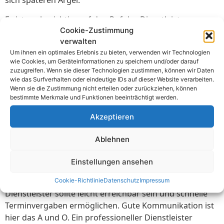
sich späteren Ärger.
Es ist auch wichtig, auf den Ruf des Dienstleisters zu
Cookie-Zustimmung
achten. Erfahrene Dienstleister haben oft Referenzen
verwalten
und Kundenbewertungen. Eine Übersicht der Anbieter
Um ihnen ein optimales Erlebnis zu bieten, verwenden wir Technologien
kann hilfreich sein:
wie Cookies, um Geräteinformationen zu speichern und/oder darauf
zuzugreifen. Wenn sie dieser Technologien zustimmen, können wir Daten
wie das Surfverhalten oder eindeutige IDs auf dieser Website verarbeiten.
Anbieter
Zertifizierungen
Kundenbewertungen
Wenn sie die Zustimmung nicht erteilen oder zurückziehen, können
bestimmte Merkmale und Funktionen beeinträchtigt werden.
Prüfservice
DIN VDE 0105,
★★★★☆
Akzeptieren
GmbH
0113
Ablehnen
Elektroprüf
DIN VDE 0105
★★★★☆
AG
Einstellungen ansehen
Ein weiterer wichtiger Faktor ist der Kundenservice. Der
Cookie-Richtlinie
Datenschutz
Impressum
Dienstleister sollte leicht erreichbar sein und schnelle
Terminvergaben ermöglichen. Gute Kommunikation ist
hier das A und O. Ein professioneller Dienstleister